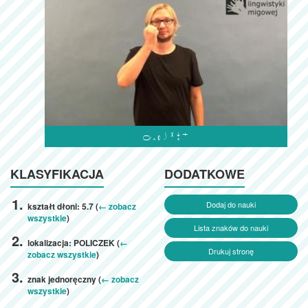

KLASYFIKACJA
DODATKOWE
Dodaj do nauki
kształt dłoni: 5.7 (
← zobacz
wszystkie
)
Lista znaków do nauki
lokalizacja: POLICZEK (
←
Drukuj stronę
zobacz wszystkie
)
znak jednoręczny (
← zobacz
wszystkie
)