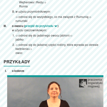
Wejherowa i Redy>>
Rumia
w użyciu przymiotnikowym:
<<odnosi się do wszystkiego, co ma związek z Rumunią>>
rumuński
o owocu (
przejdź do przykładu
)
w użyciu rzeczownikowym:
<<odnosi się do jadalnego owocu jabłoni>>
jabłko
<<odnosi się do jadalnej części rośliny, która wyrasta po okresie
kwitnienia>>
owoc
PRZYKŁADY
o kolorze