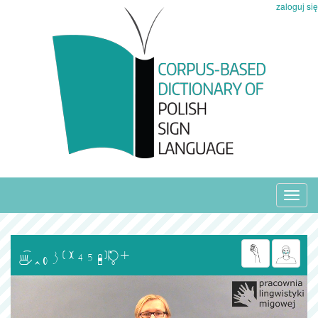
zaloguj się
Toggl
navig
