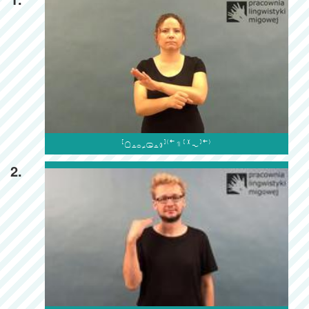

2.