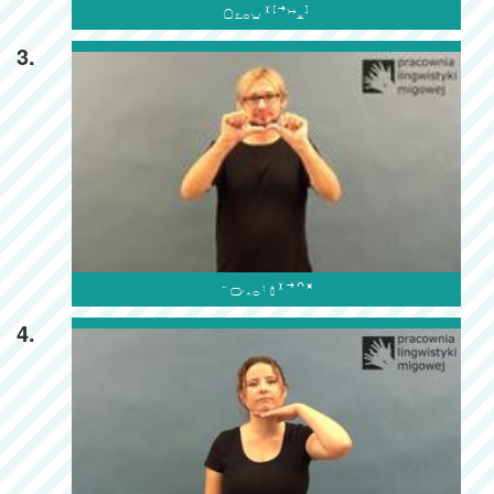

3.

4.