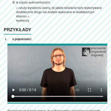
w użyciu autonomicznym:
<<służy wyrażeniu oceny, że jakieś działanie było wykonywane
dostatecznie długo lub zostało wykonane w dostatecznym
stopniu>>
wystarczy
PRZYKŁADY
o pojemności
Słyszałem od mojego kolegi, że w Białymstoku jest pełno małżeństw