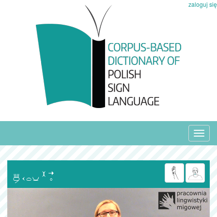
zaloguj się
Toggl
navig
