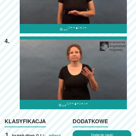

4.

KLASYFIKACJA
DODATKOWE
Dodaj do nauki
kształt dłoni: G.1 (
← zobacz