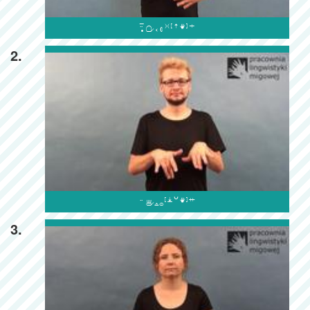

2.

3.