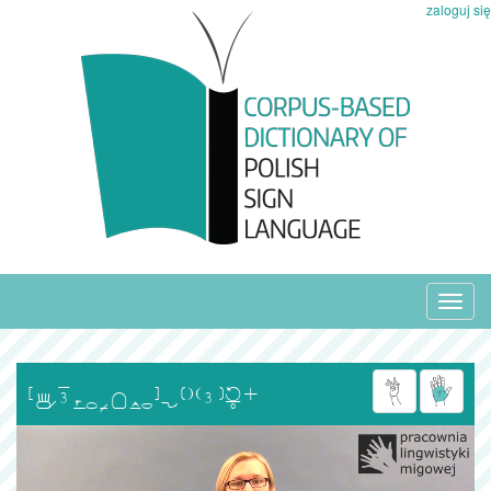
zaloguj się
Toggl
navig
