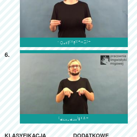

6.

KLASYFIKACJA
DODATKOWE