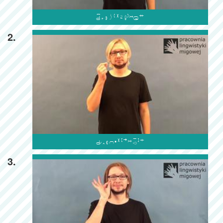

2.

3.