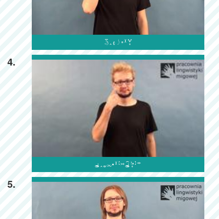

4.

5.