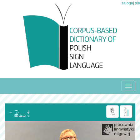
zaloguj się
Toggl
navig
