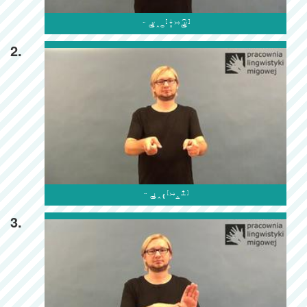

2.

3.