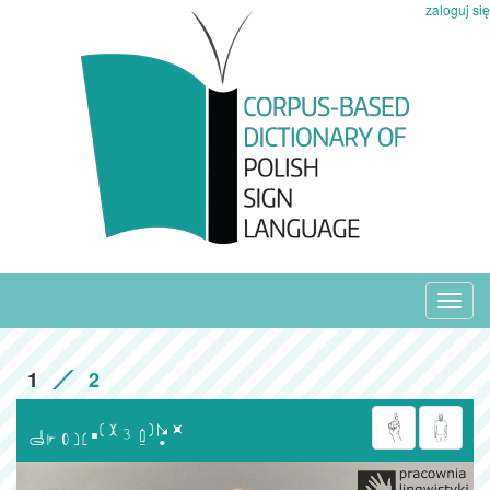
zaloguj się
Toggl
navig
1
2
