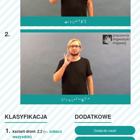

2.

KLASYFIKACJA
DODATKOWE
Dodaj do nauki
kształt dłoni: Z.2 (
← zobacz
wszystkie
)