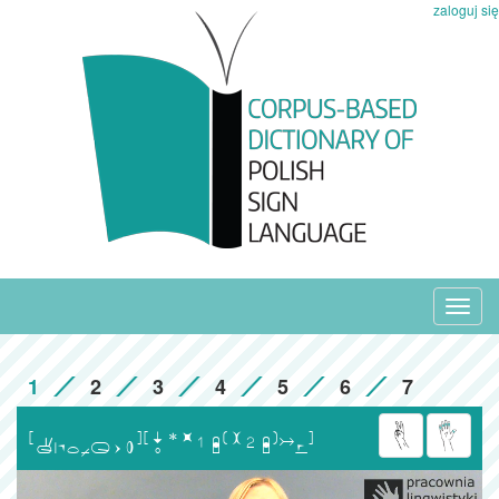
zaloguj się
Toggl
navig
1
2
3
4
5
6
7
