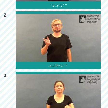

2.

3.