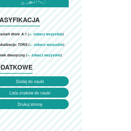

ASYFIKACJA
ształt dłoni: A.1 (
← zobacz wszystkie
)
okalizacja: TORS (
← zobacz wszystkie
)
znak dwuręczny (
← zobacz wszystkie
)
ODATKOWE
Dodaj do nauki
Lista znaków do nauki
Drukuj stronę