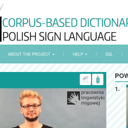
ABOUT THE PROJECT
/
HELP
/
SSL
/
POW
1.