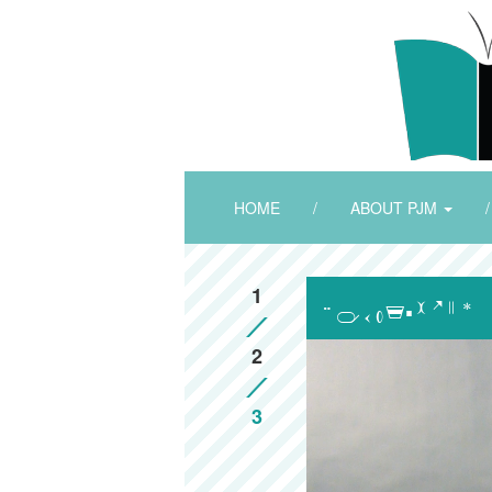
HOME
/
ABOUT PJM
/
1

2
3