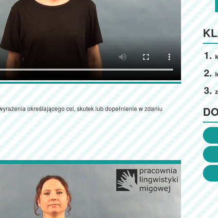
KL
k
l
D
yrażenia określającego cel, skutek lub dopełnienie w zdaniu