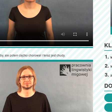
KL
y, ale potem ciężko chorował i teraz jest chudy.
k
l
z
D