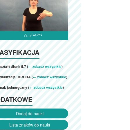

ASYFIKACJA
ształt dłoni: 5.7 (
← zobacz wszystkie
)
okalizacja: BRODA (
← zobacz wszystkie
)
nak jednoręczny (
← zobacz wszystkie
)
ODATKOWE
Dodaj do nauki
Lista znaków do nauki