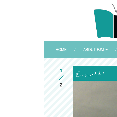
HOME
/
ABOUT PJM
/
1

2