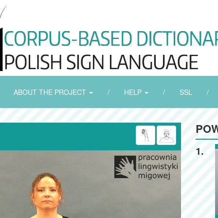
ABOUT THE PROJECT
/
HELP
/
SSL
/
POW
1.