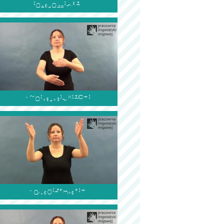


