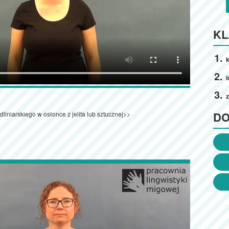
KL
k
l
D
liniarskiego w osłonce z jelita lub sztucznej>>