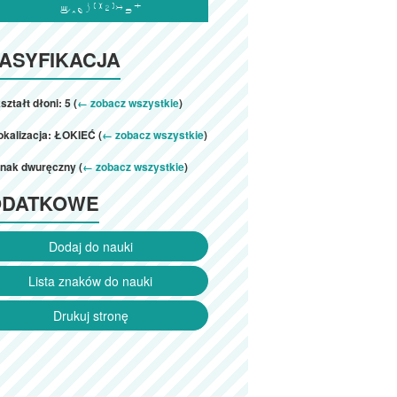

ASYFIKACJA
ształt dłoni: 5 (
← zobacz wszystkie
)
okalizacja: ŁOKIEĆ (
← zobacz wszystkie
)
znak dwuręczny (
← zobacz wszystkie
)
ODATKOWE
Dodaj do nauki
Lista znaków do nauki
Drukuj stronę