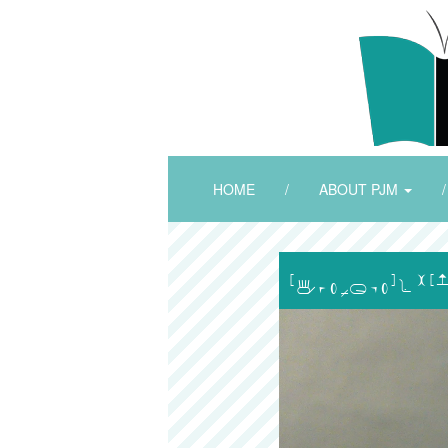
HOME
/
ABOUT PJM
/
