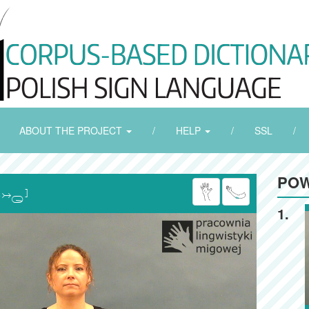
ABOUT THE PROJECT
/
HELP
/
SSL
/
POW

1.