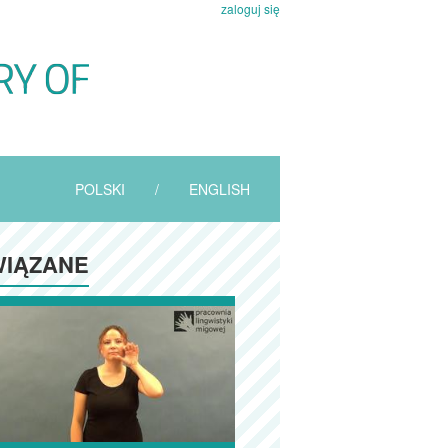
zaloguj się
POLSKI
/
ENGLISH
IĄZANE