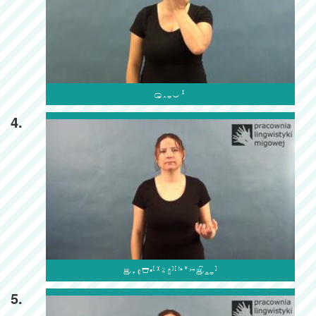

4.

5.