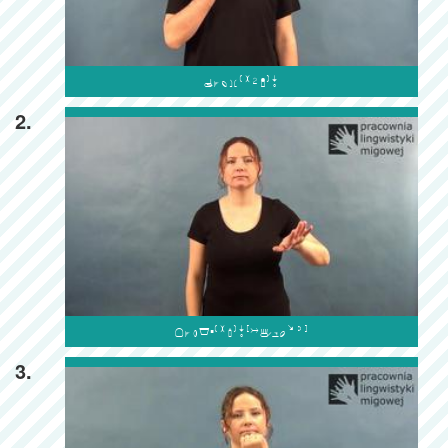

2.

3.