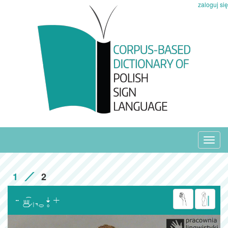
zaloguj się
Toggl
navig
1
2
