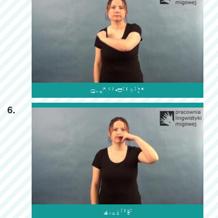

6.
