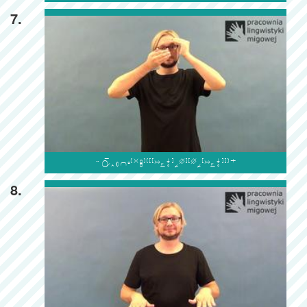
7.

8.