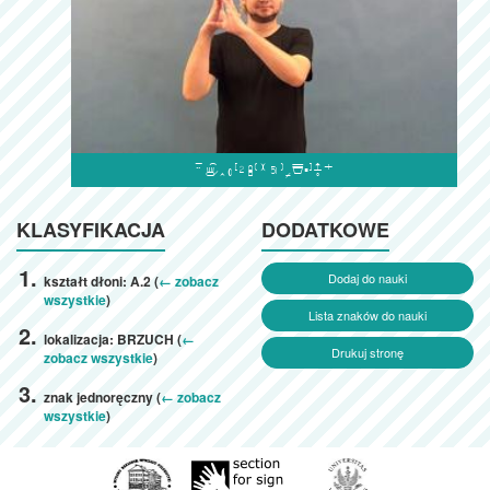

KLASYFIKACJA
DODATKOWE
Dodaj do nauki
kształt dłoni: A.2 (
← zobacz
wszystkie
)
Lista znaków do nauki
lokalizacja: BRZUCH (
←
Drukuj stronę
zobacz wszystkie
)
znak jednoręczny (
← zobacz
wszystkie
)