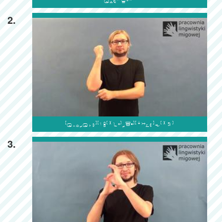

2.

3.