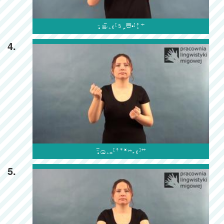

4.

5.