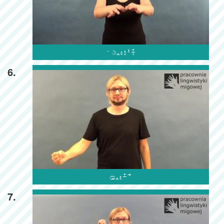

6.

7.