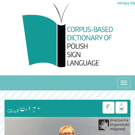
zaloguj się
Toggl
navig
