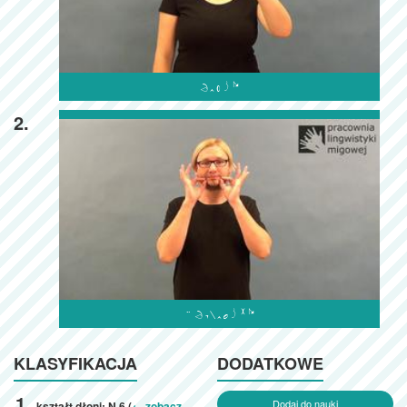

2.

KLASYFIKACJA
DODATKOWE
Dodaj do nauki
kształt dłoni: N.6 (
← zobacz