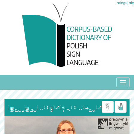
zaloguj się
Toggl
navig
