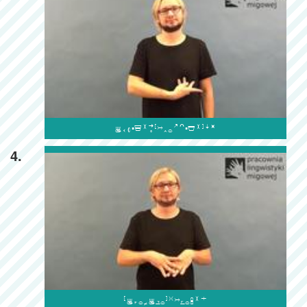

4.
