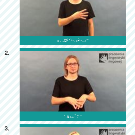

2.

3.