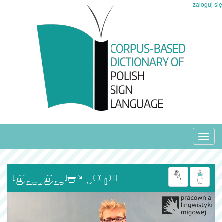
zaloguj się
Toggl
navig
