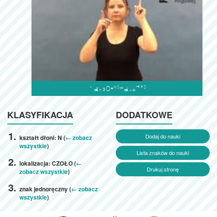

KLASYFIKACJA
DODATKOWE
Dodaj do nauki
kształt dłoni: N (
← zobacz
wszystkie
)
Lista znaków do nauki
lokalizacja: CZOŁO (
←
Drukuj stronę
zobacz wszystkie
)
znak jednoręczny (
← zobacz
wszystkie
)