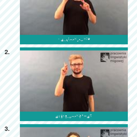

2.

3.