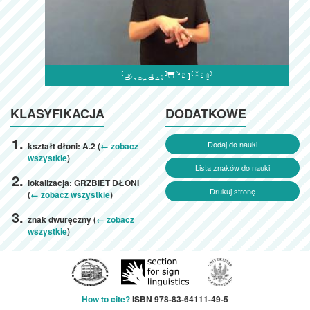

KLASYFIKACJA
DODATKOWE
Dodaj do nauki
kształt dłoni: A.2 (
← zobacz
wszystkie
)
Lista znaków do nauki
lokalizacja: GRZBIET DŁONI
Drukuj stronę
(
← zobacz wszystkie
)
znak dwuręczny (
← zobacz
wszystkie
)
How to cite?
ISBN 978-83-64111-49-5