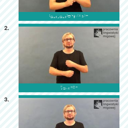

2.

3.