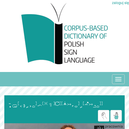
zaloguj się
Toggl
navig
