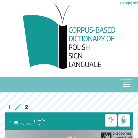
zaloguj się
Toggl
navig
1
2
