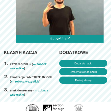

KLASYFIKACJA
DODATKOWE
Dodaj do nauki
kształt dłoni: 5 (
← zobacz
wszystkie
)
Lista znaków do nauki
lokalizacja: WNĘTRZE DŁONI
Drukuj stronę
(
← zobacz wszystkie
)
znak dwuręczny (
← zobacz
wszystkie
)