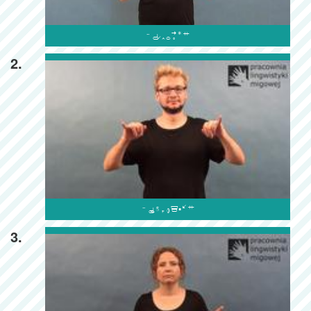

2.

3.