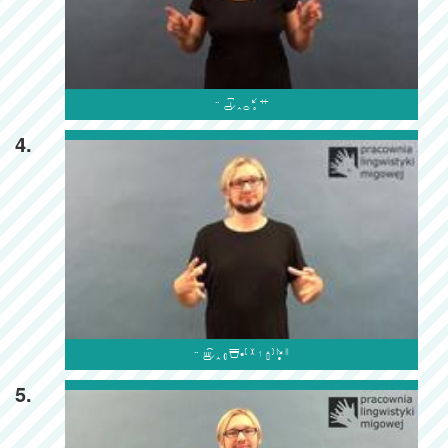

4.

5.