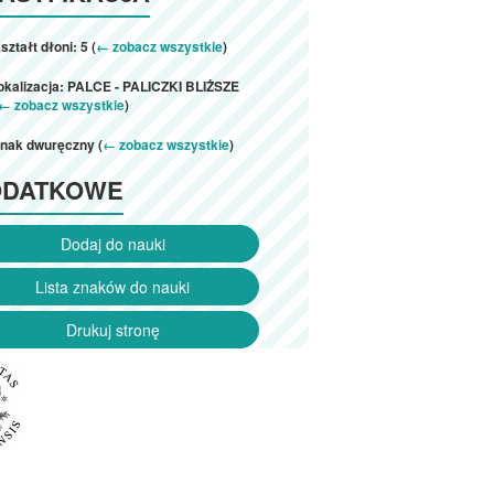
ształt dłoni: 5 (
← zobacz wszystkie
)
lokalizacja: PALCE - PALICZKI BLIŻSZE
← zobacz wszystkie
)
znak dwuręczny (
← zobacz wszystkie
)
ODATKOWE
Dodaj do nauki
Lista znaków do nauki
Drukuj stronę