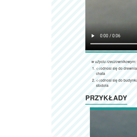
w użyciu rzeczownikowym:
<<odnosi się do drewni
chata
<<odnosi się do budynku
stodoła
PRZYKŁADY