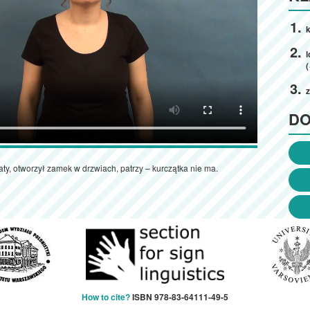
k
(
D
ty, otworzył zamek w drzwiach, patrzy – kurczątka nie ma.
How to cite?
ISBN 978-83-64111-49-5