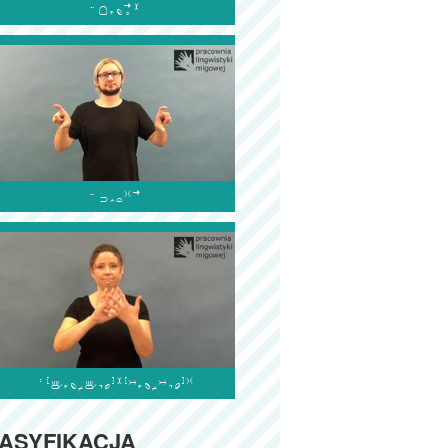



ASYFIKACJA