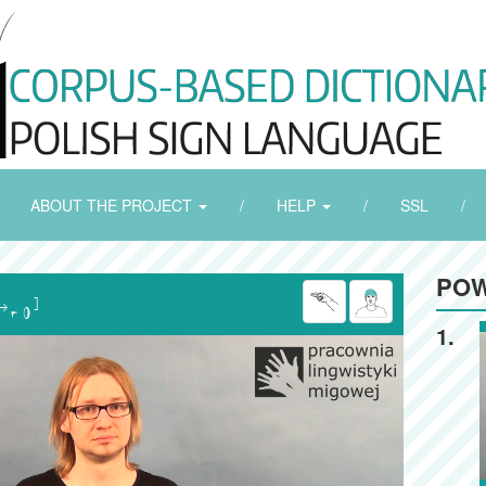
ABOUT THE PROJECT
/
HELP
/
SSL
/
POW

1.