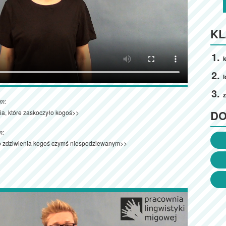
KL
k
l
ym:
D
ia, które zaskoczyło kogoś>>
m:
o zdziwienia kogoś czymś niespodziewanym>>