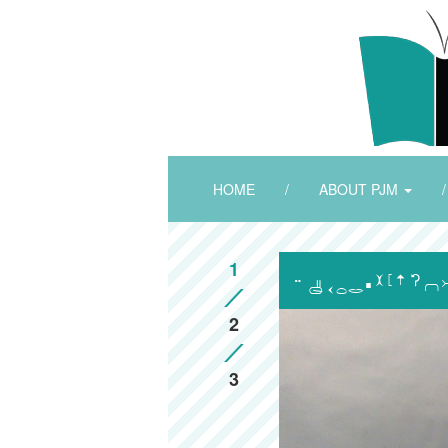
HOME
/
ABOUT PJM
/
1

2
3