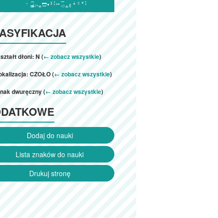

ASYFIKACJA
ształt dłoni: N (
← zobacz wszystkie
)
okalizacja: CZOŁO (
← zobacz wszystkie
)
znak dwuręczny (
← zobacz wszystkie
)
ODATKOWE
Dodaj do nauki
Lista znaków do nauki
Drukuj stronę