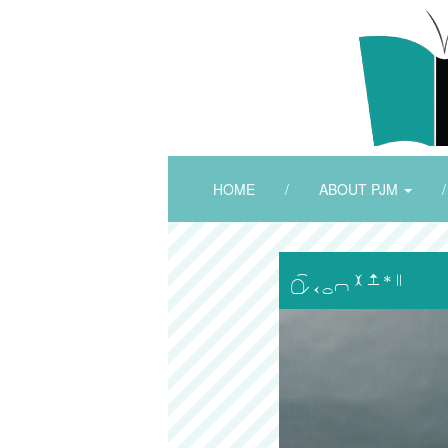
HOME
/
ABOUT PJM
/
