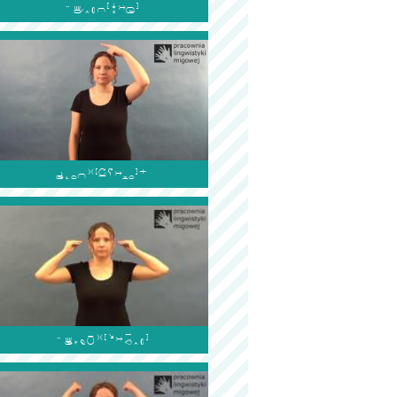


