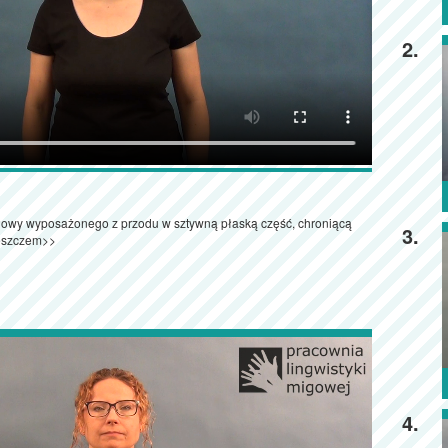
2.
głowy wyposażonego z przodu w sztywną płaską część, chroniącą
3.
deszczem>>
4.