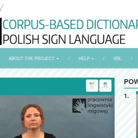
ABOUT THE PROJECT
/
HELP
/
SSL
/
POW
1.