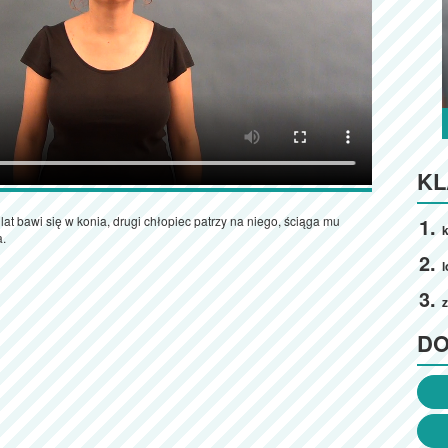
KL
lat bawi się w konia, drugi chłopiec patrzy na niego, ściąga mu
k
a.
l
z
D