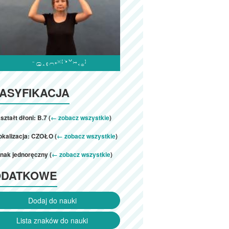

ASYFIKACJA
ształt dłoni: B.7 (
← zobacz wszystkie
)
okalizacja: CZOŁO (
← zobacz wszystkie
)
nak jednoręczny (
← zobacz wszystkie
)
ODATKOWE
Dodaj do nauki
Lista znaków do nauki