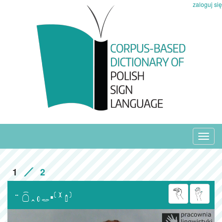
zaloguj się
Toggl
navig
1
2
