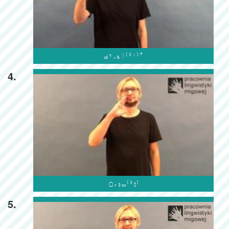

4.

5.