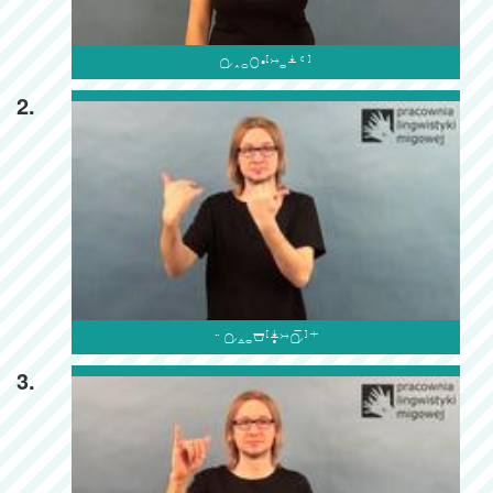

2.

3.