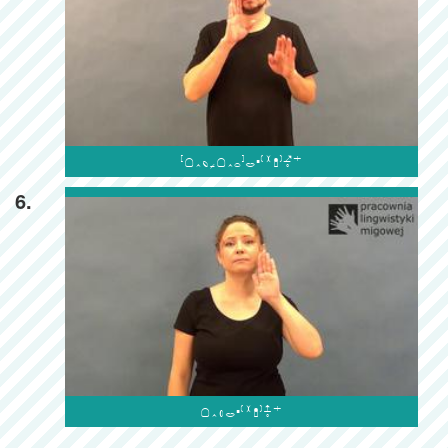

6.
