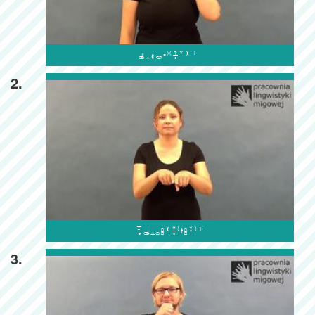

2.

3.