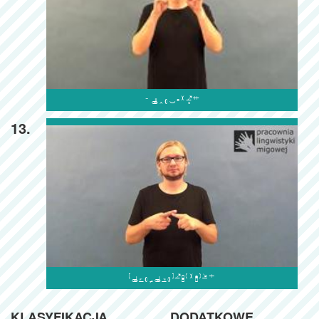

13.

KLASYFIKACJA
DODATKOWE