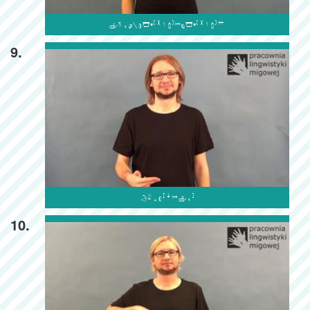

9.

10.