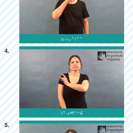

4.

5.