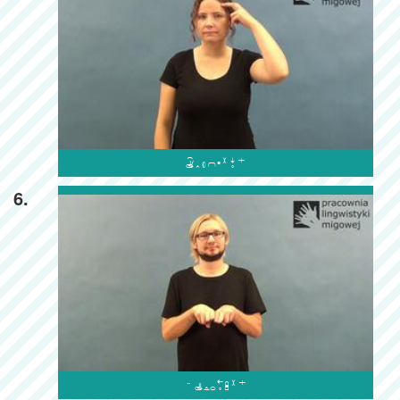

6.
