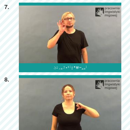
7.

8.