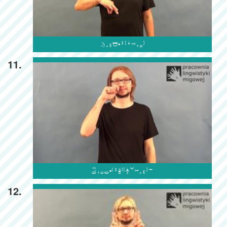

11.

12.