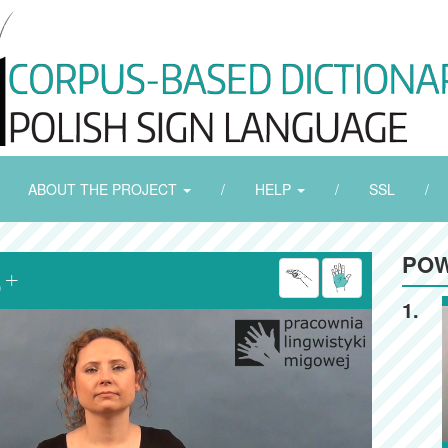
ABOUT THE PROJECT
/
HELP
/
SSL
/
POW

1.