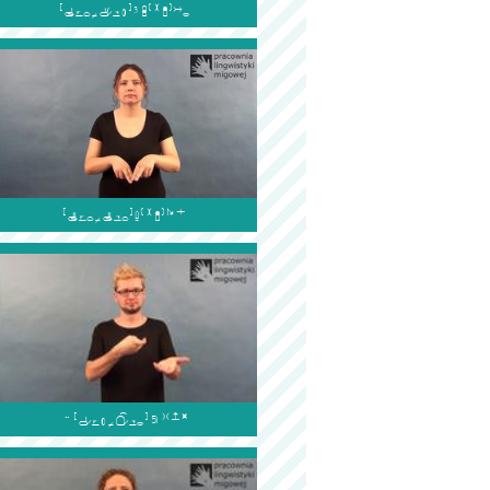


