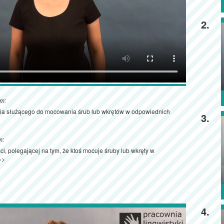
2.
ym:
zia służącego do mocowania śrub lub wkrętów w odpowiednich
3.
m:
i, polegającej na tym, że ktoś mocuje śruby lub wkręty w
>>
4.