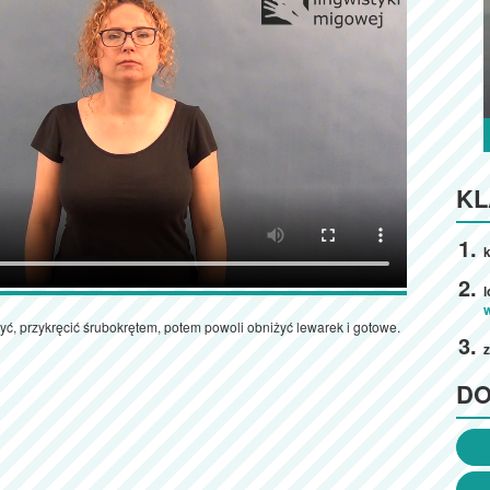
KL
k
 przykręcić śrubokrętem, potem powoli obniżyć lewarek i gotowe.
D