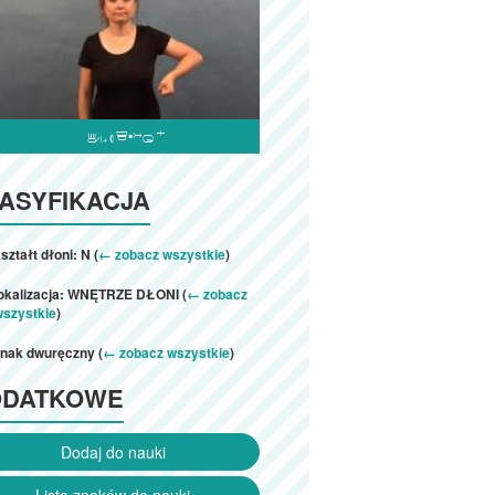

ASYFIKACJA
ształt dłoni: N (
← zobacz wszystkie
)
lokalizacja: WNĘTRZE DŁONI (
← zobacz
wszystkie
)
znak dwuręczny (
← zobacz wszystkie
)
ODATKOWE
Dodaj do nauki
Lista znaków do nauki