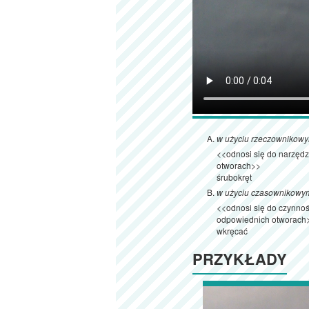
w użyciu rzeczownikow
<<odnosi się do narzęd
otworach>>
śrubokręt
w użyciu czasownikowy
<<odnosi się do czynnośc
odpowiednich otworach
wkręcać
PRZYKŁADY