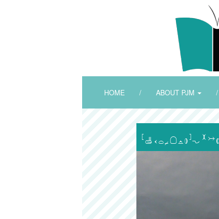
HOME
/
ABOUT PJM
/
