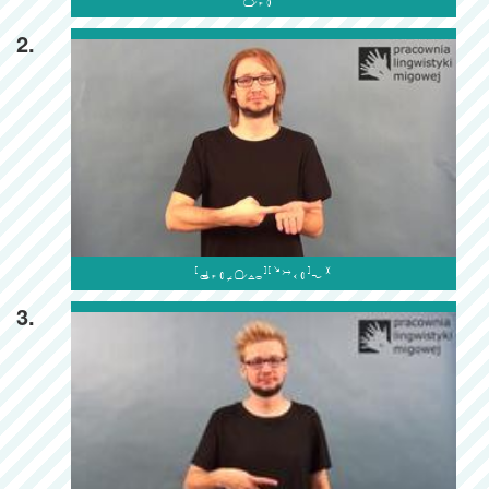

2.

3.