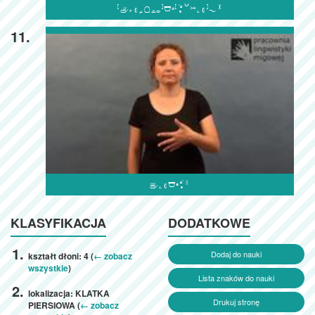

11.

KLASYFIKACJA
DODATKOWE
Dodaj do nauki
kształt dłoni: 4 (
← zobacz
wszystkie
)
Lista znaków do nauki
lokalizacja: KLATKA
Drukuj stronę
PIERSIOWA (
← zobacz