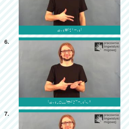

6.

7.