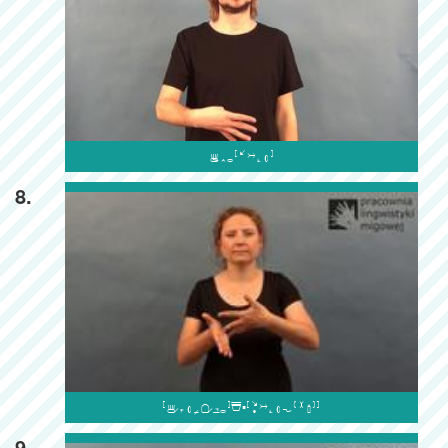

8.

9.