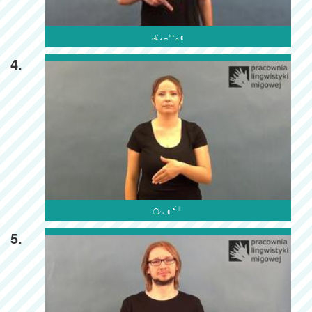

4.

5.