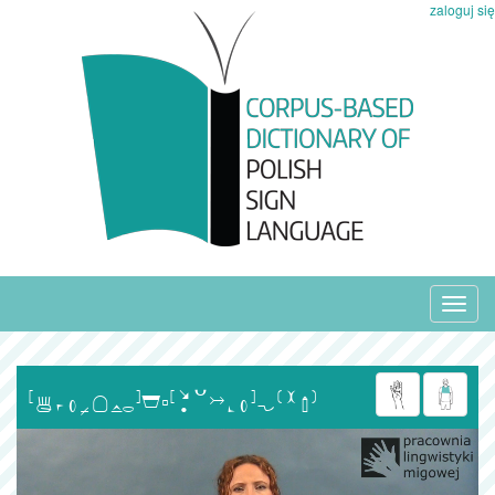
zaloguj się
Toggl
navig
