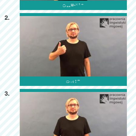

2.

3.