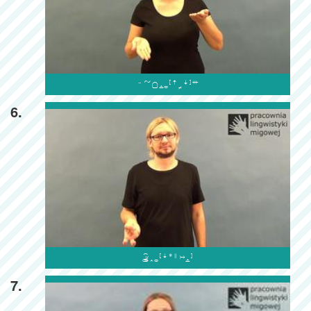

6.

7.