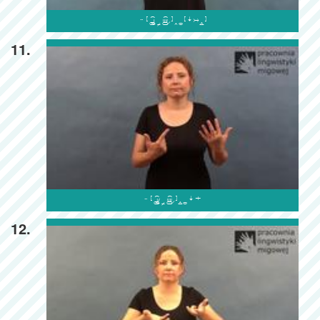

11.

12.