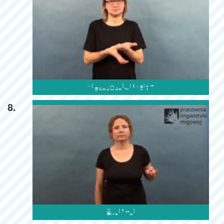

8.
