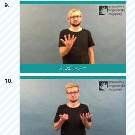
9.

10.