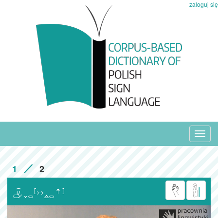
zaloguj się
Toggl
navig
1
2
