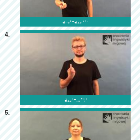

4.

5.