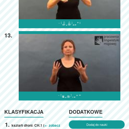

13.

KLASYFIKACJA
DODATKOWE
Dodaj do nauki
kształt dłoni: CH.1 (
← zobacz