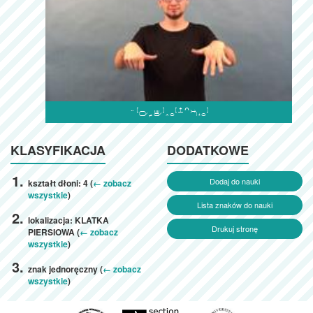

KLASYFIKACJA
DODATKOWE
Dodaj do nauki
kształt dłoni: 4 (
← zobacz
wszystkie
)
Lista znaków do nauki
lokalizacja: KLATKA
Drukuj stronę
PIERSIOWA (
← zobacz
wszystkie
)
znak jednoręczny (
← zobacz
wszystkie
)