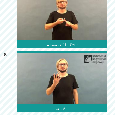

8.
