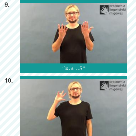
9.

10.