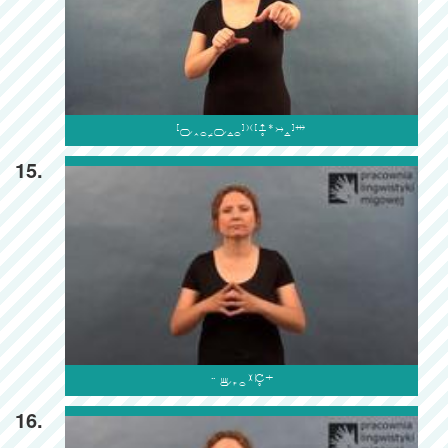

15.

16.