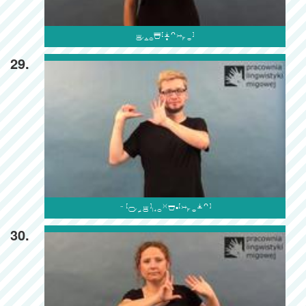

29.

30.