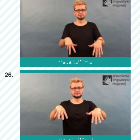

26.