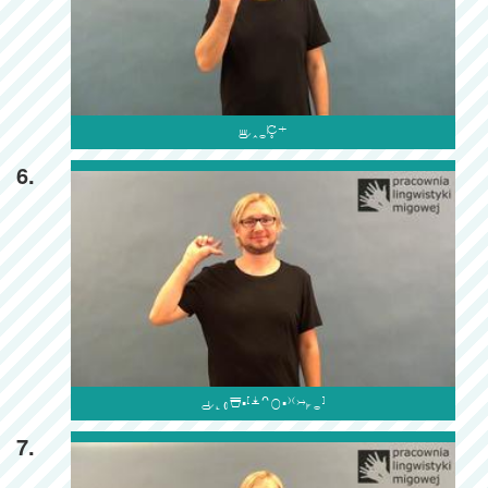

6.

7.