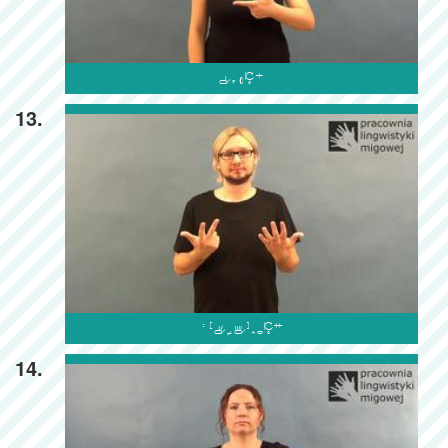

13.

14.