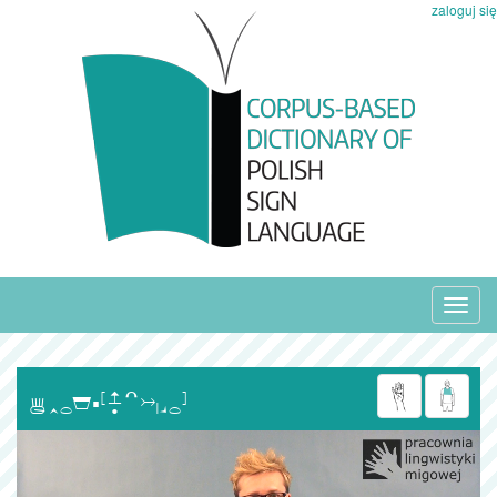
zaloguj się
Toggl
navig
