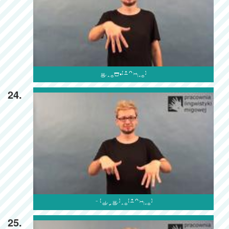

24.

25.