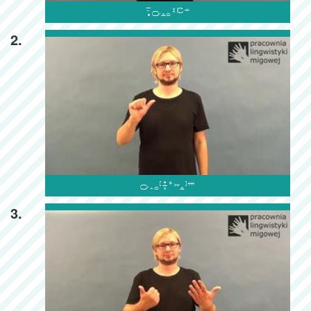

2.

3.