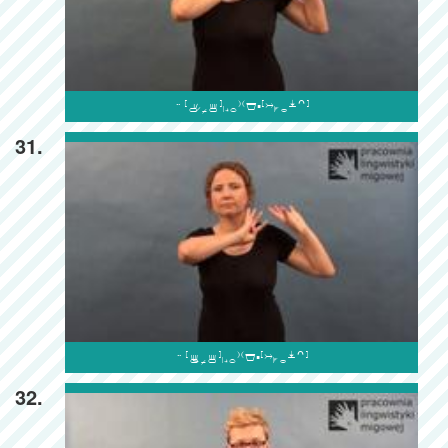

31.

32.