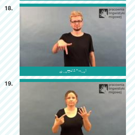
18.

19.