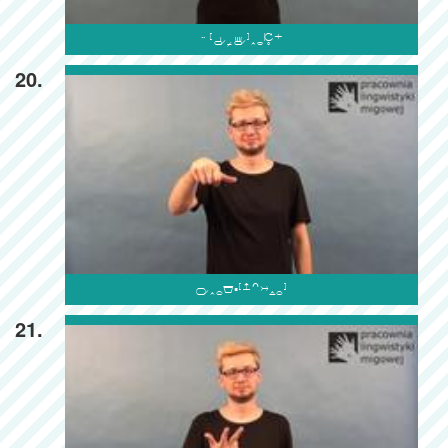

20.

21.