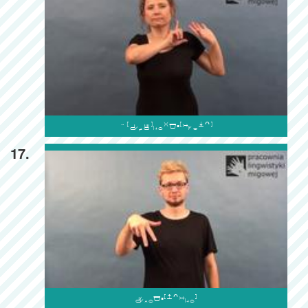

17.
