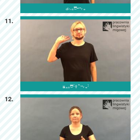

11.

12.