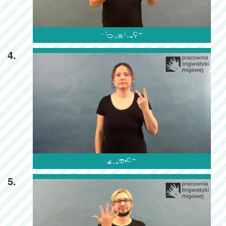

4.

5.