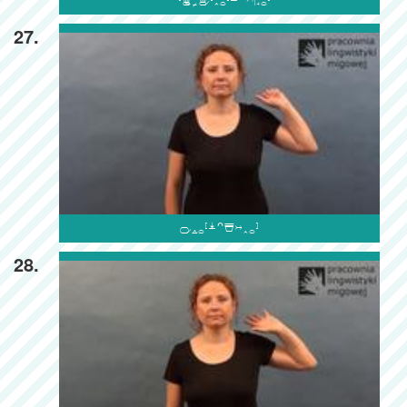

27.

28.