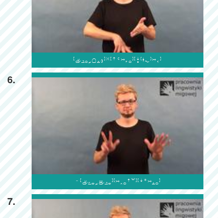

6.

7.