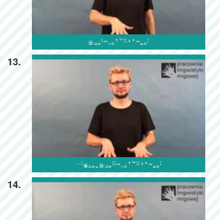

13.

14.