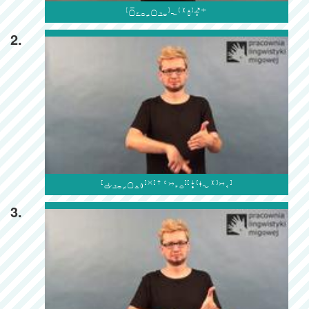

2.

3.