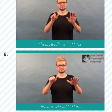

8.
