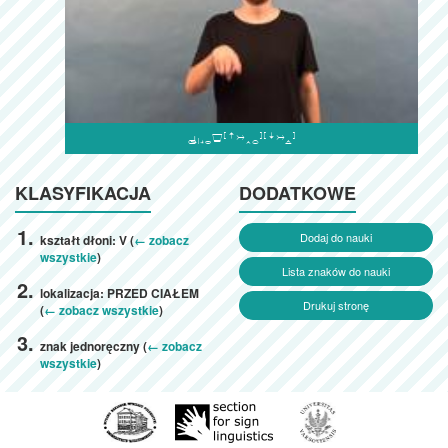

KLASYFIKACJA
DODATKOWE
Dodaj do nauki
kształt dłoni: V (
← zobacz
wszystkie
)
Lista znaków do nauki
lokalizacja: PRZED CIAŁEM
Drukuj stronę
(
← zobacz wszystkie
)
znak jednoręczny (
← zobacz
wszystkie
)