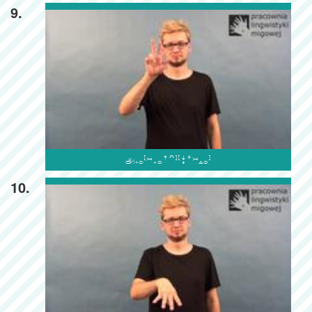
9.

10.