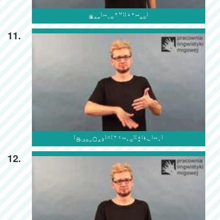

11.

12.