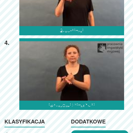

4.

KLASYFIKACJA
DODATKOWE