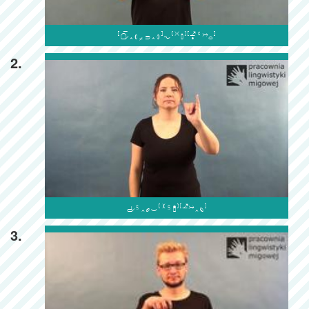

2.

3.