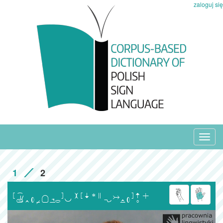
zaloguj się
Toggl
navig
1
2
