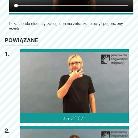
Lekarz bada niedosłyszącego, on ma zniszczone oczy i pogorszony
wzrok.
POWIĄZANE
1.

2.