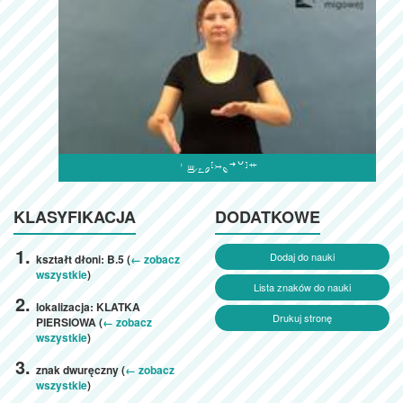

KLASYFIKACJA
DODATKOWE
Dodaj do nauki
kształt dłoni: B.5 (
← zobacz
wszystkie
)
Lista znaków do nauki
lokalizacja: KLATKA
Drukuj stronę
PIERSIOWA (
← zobacz
wszystkie
)
znak dwuręczny (
← zobacz
wszystkie
)