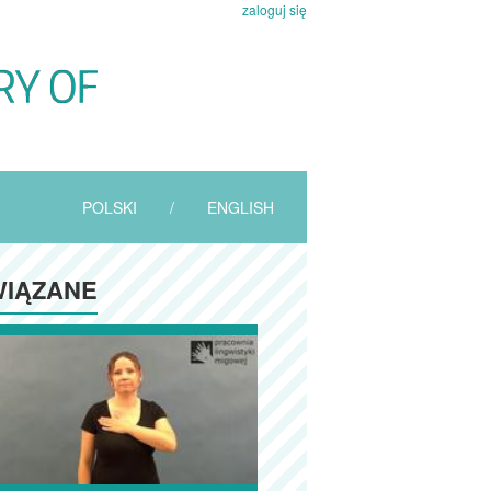
zaloguj się
POLSKI
/
ENGLISH
IĄZANE