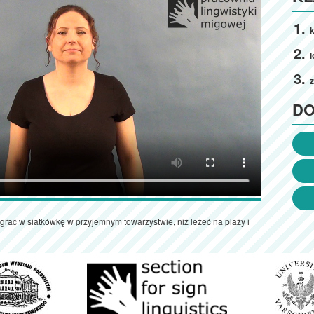
k
l
D
i grać w siatkówkę w przyjemnym towarzystwie, niż leżeć na plaży i