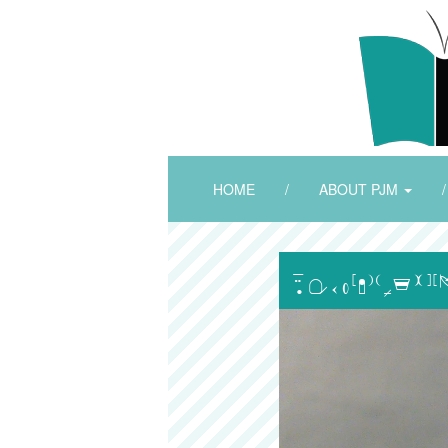
HOME
/
ABOUT PJM
/
