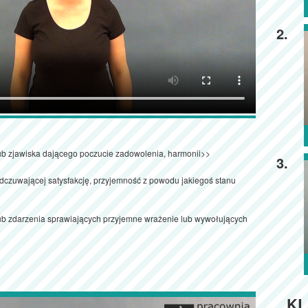
2.
ub zjawiska dającego poczucie zadowolenia, harmonii>>
3.
dczuwającej satysfakcję, przyjemność z powodu jakiegoś stanu
lub zdarzenia sprawiających przyjemne wrażenie lub wywołujących
KL