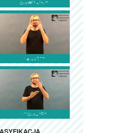



ASYFIKACJA