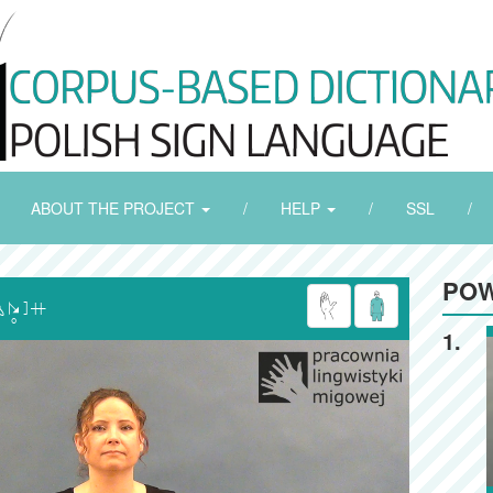
ABOUT THE PROJECT
/
HELP
/
SSL
/
POW

1.