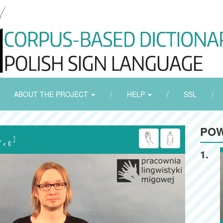
ABOUT THE PROJECT
/
HELP
/
SSL
/
POW

1.