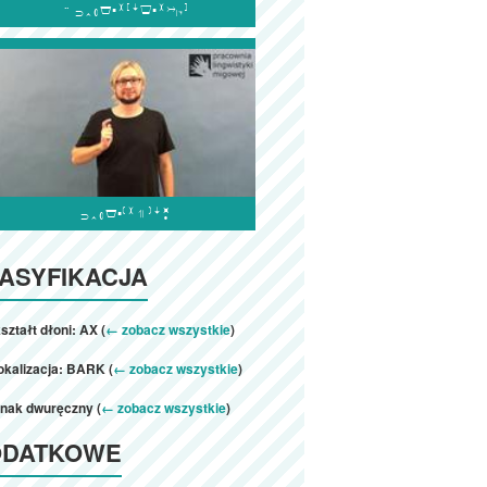


ASYFIKACJA
ształt dłoni: AX (
← zobacz wszystkie
)
okalizacja: BARK (
← zobacz wszystkie
)
znak dwuręczny (
← zobacz wszystkie
)
ODATKOWE