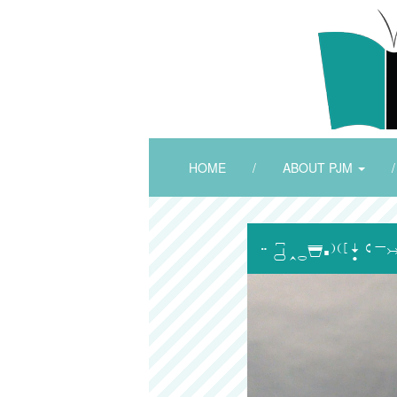
HOME
/
ABOUT PJM
/
