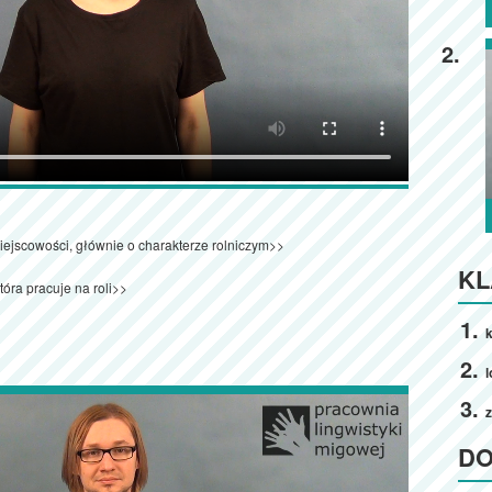
2.
iejscowości, głównie o charakterze rolniczym>>
KL
tóra pracuje na roli>>
k
l
D