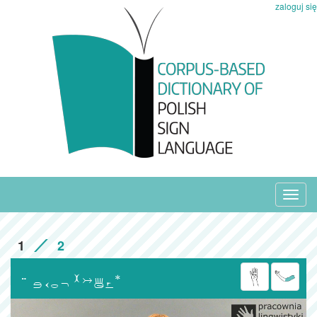
zaloguj się
Toggl
navig
1
2
