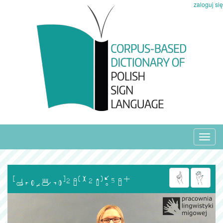
zaloguj się
Toggl
navig
