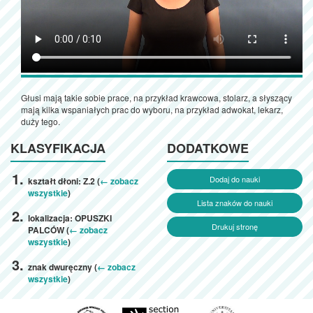
Głusi mają takie sobie prace, na przykład krawcowa, stolarz, a słyszący
mają kilka wspaniałych prac do wyboru, na przykład adwokat, lekarz,
duży tego.
KLASYFIKACJA
DODATKOWE
Dodaj do nauki
kształt dłoni: Z.2 (
← zobacz
wszystkie
)
Lista znaków do nauki
lokalizacja: OPUSZKI
Drukuj stronę
PALCÓW (
← zobacz
wszystkie
)
znak dwuręczny (
← zobacz
wszystkie
)