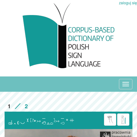
zaloguj się
Toggl
navig
1
2
