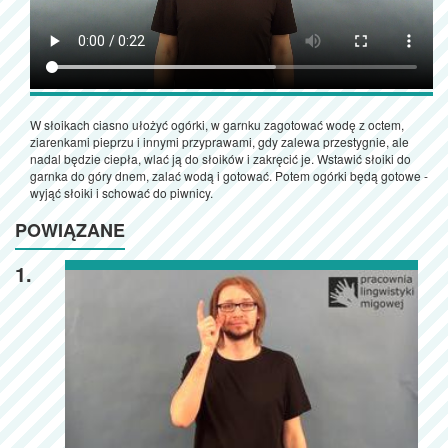
W słoikach ciasno ułożyć ogórki, w garnku zagotować wodę z octem,
ziarenkami pieprzu i innymi przyprawami, gdy zalewa przestygnie, ale
nadal będzie ciepła, wlać ją do słoików i zakręcić je. Wstawić słoiki do
garnka do góry dnem, zalać wodą i gotować. Potem ogórki będą gotowe -
wyjąć słoiki i schować do piwnicy.
POWIĄZANE
1.