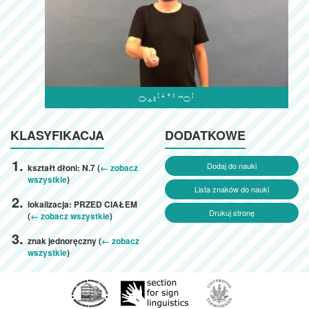

KLASYFIKACJA
DODATKOWE
Dodaj do nauki
kształt dłoni: N.7 (
← zobacz
wszystkie
)
Lista znaków do nauki
lokalizacja: PRZED CIAŁEM
Drukuj stronę
(
← zobacz wszystkie
)
znak jednoręczny (
← zobacz
wszystkie
)