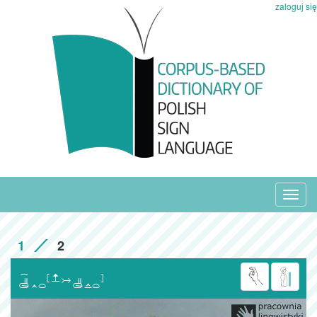
zaloguj się
Toggl
navig
1
2
