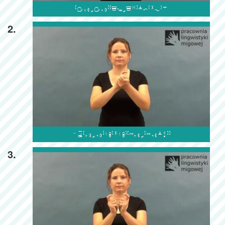

2.

3.