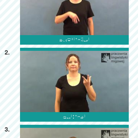

2.

3.