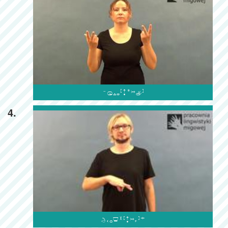

4.
