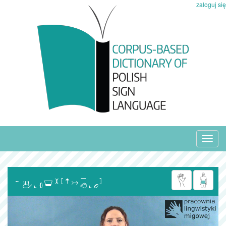
zaloguj się
Toggl
navig
