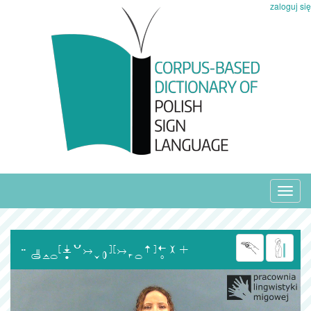
zaloguj się
Toggl
navig
