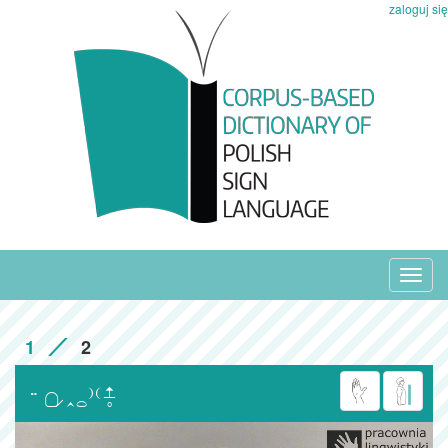
zaloguj się
Toggl
navig
1
2
