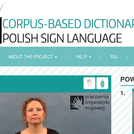
ABOUT THE PROJECT
/
HELP
/
SSL
/
POW
1.