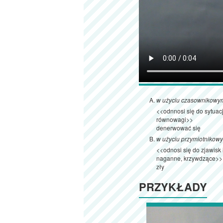
w użyciu czasownikowy
<<odnnosi się do sytuac
równowagi>>
denerwować się
w użyciu przymiotnikow
<<odnosi się do zjawisk
naganne, krzywdzące>>
zły
PRZYKŁADY