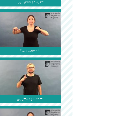


