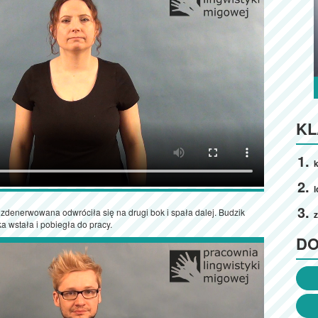
KL
k
l
 zdenerwowana odwróciła się na drugi bok i spała dalej. Budzik
 wstała i pobiegła do pracy.
D