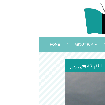
HOME
/
ABOUT PJM
/
