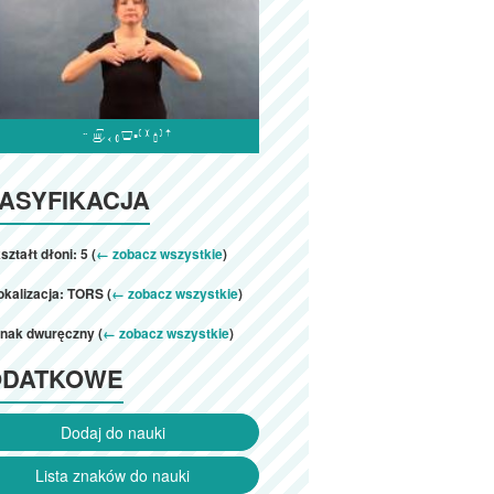

ASYFIKACJA
ształt dłoni: 5 (
← zobacz wszystkie
)
okalizacja: TORS (
← zobacz wszystkie
)
znak dwuręczny (
← zobacz wszystkie
)
ODATKOWE
Dodaj do nauki
Lista znaków do nauki