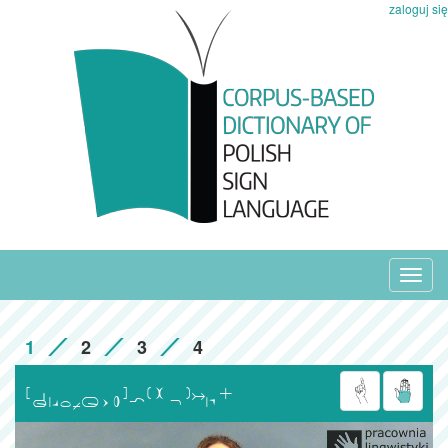
zaloguj się
Toggl
navig
1
2
3
4
