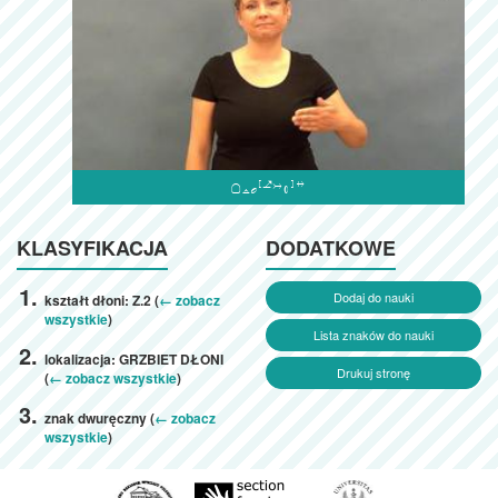

KLASYFIKACJA
DODATKOWE
Dodaj do nauki
kształt dłoni: Z.2 (
← zobacz
wszystkie
)
Lista znaków do nauki
lokalizacja: GRZBIET DŁONI
Drukuj stronę
(
← zobacz wszystkie
)
znak dwuręczny (
← zobacz
wszystkie
)