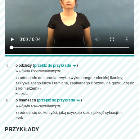
o odzieży (
przejdź do przykładu
)
w użyciu rzeczownikowym:
<<odnosi się do ubrania, zwykle wykonanego z cienkiej tkaniny,
zakrywającego tułów i ramiona, zapinanego z przodu na guziki, często
z kołnierzem>>
koszula
o finansach (
przejdź do przykładu
)
w użyciu rzeczownikowym:
<<odnosi się do korzyści, jaką uzyskuje ktoś z jakiejś sytuacji>>
zysk
PRZYKŁADY