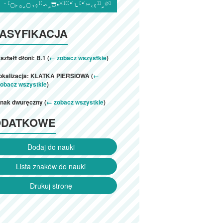

ASYFIKACJA
ształt dłoni: B.1 (
← zobacz wszystkie
)
lokalizacja: KLATKA PIERSIOWA (
←
zobacz wszystkie
)
znak dwuręczny (
← zobacz wszystkie
)
ODATKOWE
Dodaj do nauki
Lista znaków do nauki
Drukuj stronę