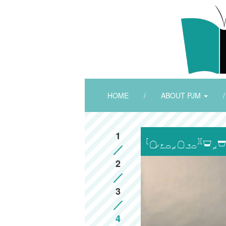
HOME
/
ABOUT PJM
/
1

2
3
4