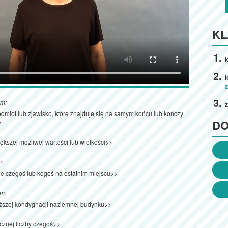
KL
k
ym:
dmiot lub zjawisko, które znajduje się na samym końcu lub kończy
D
>
ększej możliwej wartości lub wielkości>>
m:
e czegoś lub kogoś na ostatnim miejscu>>
ym:
iższej kondygnacji naziemnej budynku>>
cznej liczby czegoś>>