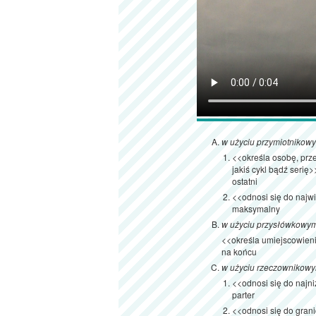
w użyciu przymiotnikow
<<określa osobę, prze
jakiś cykl bądź serię>
ostatni
<<odnosi się do najwi
maksymalny
w użyciu przysłówkowy
<<określa umiejscowieni
na końcu
w użyciu rzeczownikow
<<odnosi się do najn
parter
<<odnosi się do grani