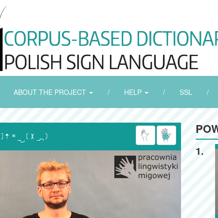
ABOUT THE PROJECT
/
HELP
/
SSL
/
POW

1.