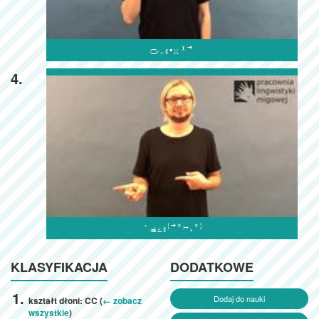

4.

KLASYFIKACJA
DODATKOWE
Dodaj do nauki
kształt dłoni: CC (
← zobacz
wszystkie
)