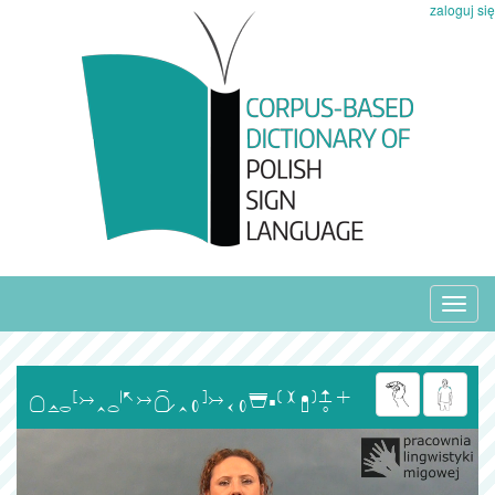
zaloguj się
Toggl
navig
