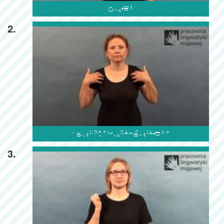

2.

3.