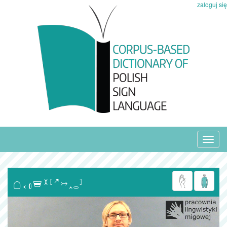
zaloguj się
Toggl
navig
