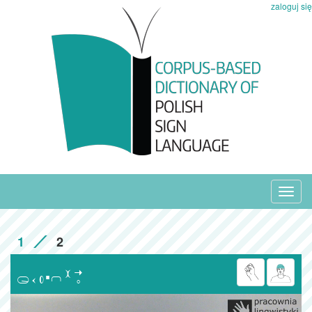
zaloguj się
Toggl
navig
1
2
