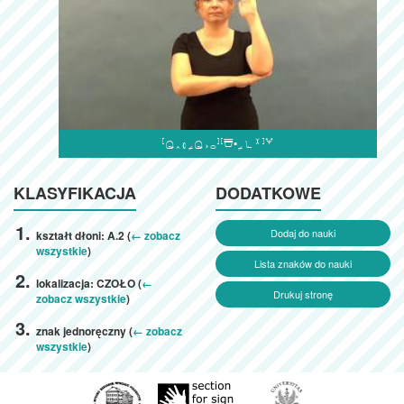

KLASYFIKACJA
DODATKOWE
Dodaj do nauki
kształt dłoni: A.2 (
← zobacz
wszystkie
)
Lista znaków do nauki
lokalizacja: CZOŁO (
←
Drukuj stronę
zobacz wszystkie
)
znak jednoręczny (
← zobacz
wszystkie
)