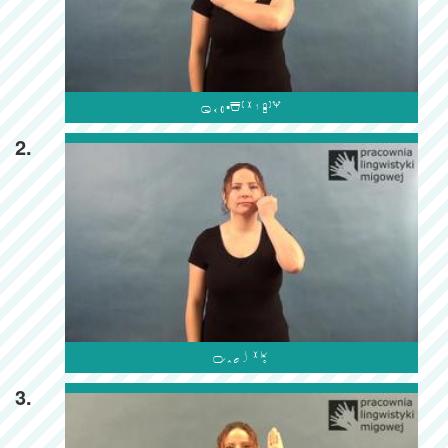

2.

3.