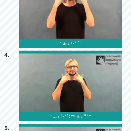

4.

5.