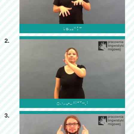

2.

3.