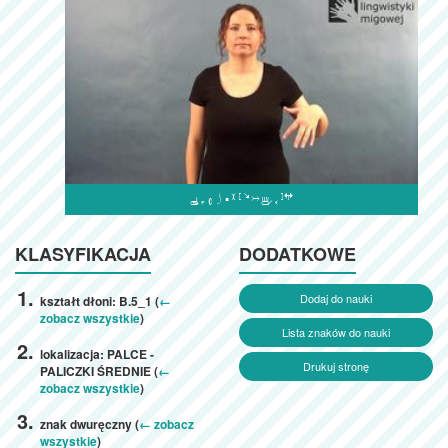

KLASYFIKACJA
DODATKOWE
Dodaj do nauki
kształt dłoni: B.5_1 (
←
zobacz wszystkie
)
Lista znaków do nauki
lokalizacja: PALCE -
Drukuj stronę
PALICZKI ŚREDNIE (
←
zobacz wszystkie
)
znak dwuręczny (
← zobacz
wszystkie
)