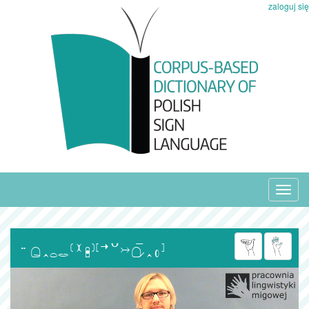
zaloguj się
Toggl
navig
