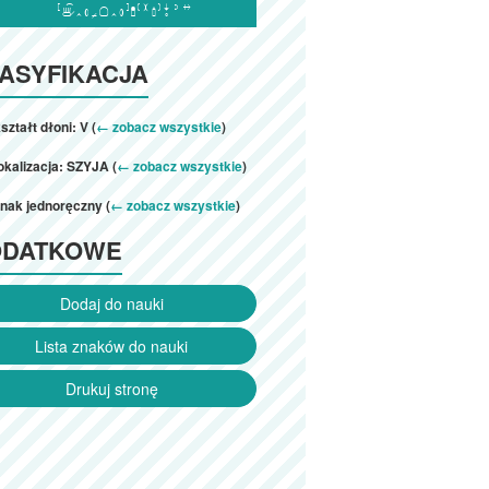

ASYFIKACJA
ształt dłoni: V (
← zobacz wszystkie
)
okalizacja: SZYJA (
← zobacz wszystkie
)
nak jednoręczny (
← zobacz wszystkie
)
ODATKOWE
Dodaj do nauki
Lista znaków do nauki
Drukuj stronę