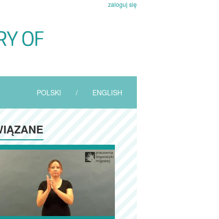
zaloguj się
POLSKI
/
ENGLISH
IĄZANE