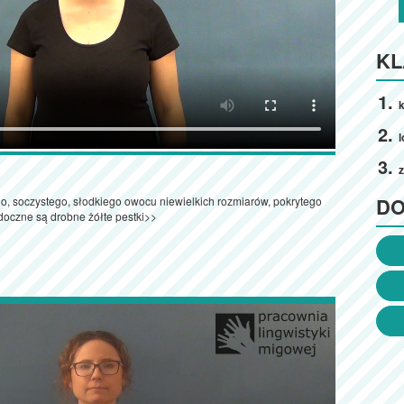
KL
k
l
z
D
o, soczystego, słodkiego owocu niewielkich rozmiarów, pokrytego
idoczne są drobne żółte pestki>>