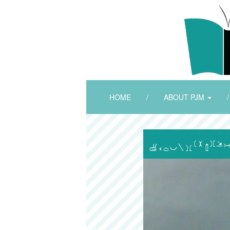
HOME
/
ABOUT PJM
/
