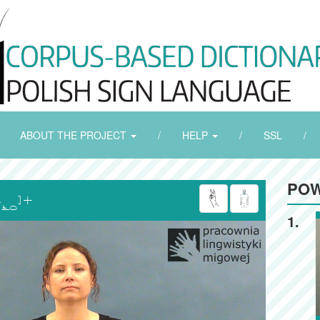
ABOUT THE PROJECT
/
HELP
/
SSL
/
POW

1.