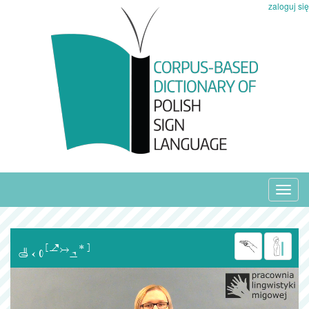
zaloguj się
Toggl
navig
