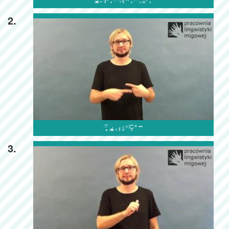

2.

3.